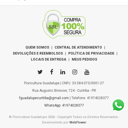
Após escolher a data e o horário da entrega, você poderá
adicionar complementos como chocolates, pelúcias, fotos,
bebidas, balões entre outros para deixar seu presente
ainda mais especial. Acredite isso faz toda a diferença.
POLITICA DE TROCA
Por se tratar de produtos perecíveis e sazonais, os mesmos
QUEM SOMOS
|
CENTRAL DE ATENDIMENTO
|
podem variar de acordo com a época do ano, estação
DEVOLUÇÕES E REEMBOLSOS
|
POLÍTICA DE PRIVACIDADE
|
vigente ou climas inesperados. Porém prezamos ao
LOCAIS DE ENTREGA
|
MEUS PEDIDOS
máximo para enviar nossos arranjos com qualidade
excepcional, flores frescas e embaladas com todo carinho
e segurança. Poderá em alguns casos haver substituições
Floricultura Guadalupe | CNPJ: 33.584.073/0001-27
para que o pedido seja entregue dentro do nosso padrão e
Rua Augusto Stresser, 724 - Curitiba - PR
prazo requisitado.
fguadalupecuritiba@gmail.com
| Telefone: 41974028377
WhatsApp: 41974028377
15cm
17,5cm
© Floricultura Guadalupe 2026 - Copyright Todos os Direitos Reservados -
altura
largura
Desenvolvido por
WebFlower