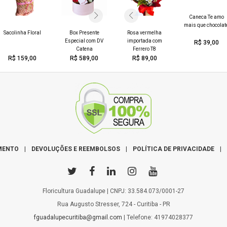
Caneca Pra Sempre
Caneca Eu Amo
Caneca Você é
Caneca Te amo
com Você
Você
muito especial pra
mais que chocolat
Sacolinha Floral
Box Presente
Rosa vermelha
Buquê 7 Rosas
mim
Especial com DV
importada com
Brancas
R$ 39,00
R$ 39,00
R$ 39,00
R$ 39,00
Catena
Ferrero T8
R$ 159,00
R$ 589,00
R$ 89,00
R$ 159,00
MENTO
|
DEVOLUÇÕES E REEMBOLSOS
|
POLÍTICA DE PRIVACIDADE
|
Floricultura Guadalupe | CNPJ: 33.584.073/0001-27
Rua Augusto Stresser, 724 - Curitiba - PR
fguadalupecuritiba@gmail.com
| Telefone: 41974028377