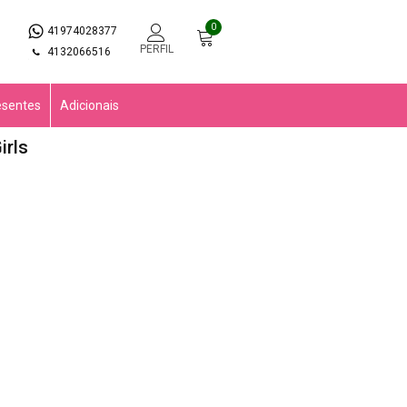
0
41974028377
PERFIL
4132066516
esentes
Adicionais
irls