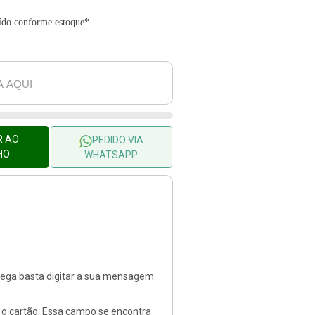
uído conforme estoque*
R AO
PEDIDO VIA
HO
WHATSAPP
rega basta digitar a sua mensagem.
o cartão. Essa campo se encontra