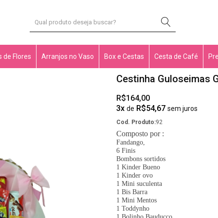
 de Flores
Arranjos no Vaso
Box e Cestas
Cesta de Café
Pr
Cestinha Guloseimas G
R$164,00
3x
R$54,67
de
sem juros
Cod. Produto:
92
Composto por :
Fandango,
6 Finis
Bombons sortidos
1 Kinder Bueno
1 Kinder ovo
1 Mini suculenta
1 Bis Barra
1 Mini Mentos
1 Toddynho
1 Bolinho Bauducco.