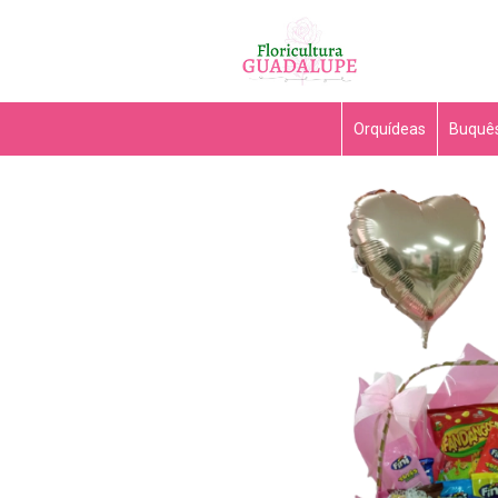
Orquídeas
Buquês