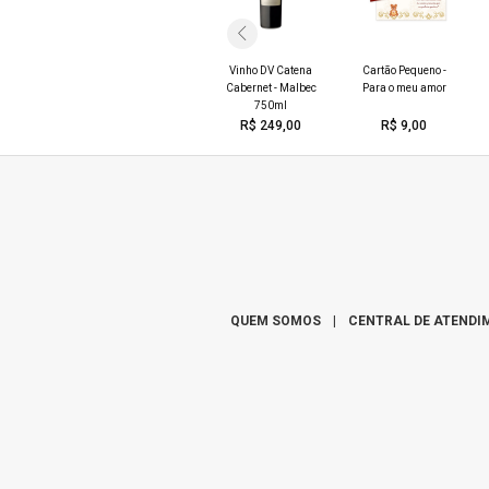
Caneca Você é
muito especial pra
ha EU TE
Cesta Café Love
Vinho DV Catena
Cesta Baú
Cartão Pequeno -
mim
MO
com pelúcia
Cabernet - Malbec
Amanhecer
Para o meu amor
R$ 39,00
750ml
169,00
R$ 239,00
R$ 159,90
R$ 249,00
R$ 9,00
QUEM SOMOS
|
CENTRAL DE ATENDI