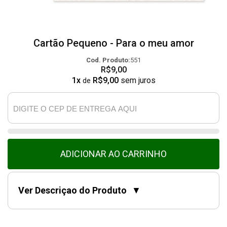
Cartão Pequeno - Para o meu amor
Cod. Produto:
551
R$9,00
1x
R$9,00
sem juros
de
ADICIONAR AO CARRINHO
Ver Descriçao do Produto
▼
DENTRO ESTÁ ESCRITO
Ao seu lado, me sinto feliz em todas as horas,
minutos e segundos, meu sorriso é mais alegre e