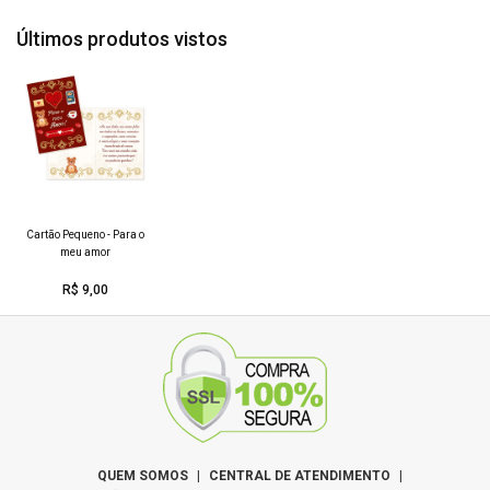
meu coração transborda de amor. Ter você em
minha vida é o maior presente que eu poderia
Últimos produtos vistos
ganhar!
Cartão Pequeno - Para o
meu amor
R$ 9,00
QUEM SOMOS
|
CENTRAL DE ATENDIMENTO
|