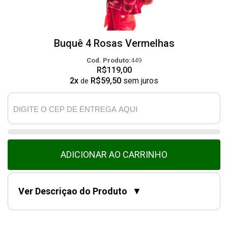
Buquê 4 Rosas Vermelhas
Cod. Produto:
449
R$119,00
2x
R$59,50
sem juros
de
ADICIONAR AO CARRINHO
Ver Descriçao do Produto
▼
Este buquê elegante e delicado é composto por
quatro rosas vermelhas vibrante. Cada rosa foi
cuidadosamente escolhida para garantir sua