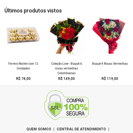
máxima beleza e frescura. Este buquê será o
presente perfeito para transmitir sentimentos de
Últimos produtos vistos
amor e apreciação, ou simplesmente para alegrar
o dia de alguém.
45cm
35cm
altura
largura
Ferrero Rocher com 12
Coleção Love - Buquê 6
Buquê 4 Rosas Vermelhas
Unidades
rosas vermelhas
Colombianas
R$ 74,00
R$ 149,00
R$ 119,00
QUEM SOMOS
|
CENTRAL DE ATENDIMENTO
|