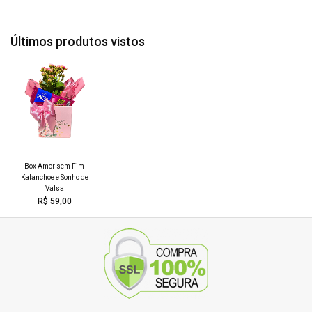
estoque
1 Barra Sonho de Valsa
Últimos produtos vistos
15cm
15cm
altura
largura
Box Amor sem Fim
Kalanchoe e Sonho de
Valsa
R$ 59,00