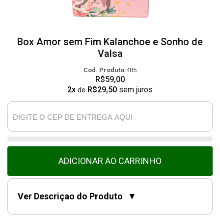
Box Amor sem Fim Kalanchoe e Sonho de
Valsa
Cod. Produto:
485
R$59,00
2x
R$29,50
sem juros
de
ADICIONAR AO CARRINHO
Ver Descriçao do Produto
▼
Box Amor sem Fim composto por
1 Kalanchoe (Flor da Fortuna) cor conforme